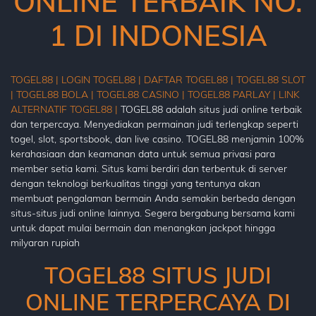
ONLINE TERBAIK NO.
1 DI INDONESIA
TOGEL88 |
LOGIN TOGEL88 |
DAFTAR TOGEL88 |
TOGEL88 SLOT
|
TOGEL88 BOLA |
TOGEL88 CASINO |
TOGEL88 PARLAY |
LINK
ALTERNATIF TOGEL88 |
TOGEL88 adalah situs judi online terbaik
dan terpercaya. Menyediakan permainan judi terlengkap seperti
togel, slot, sportsbook, dan live casino. TOGEL88 menjamin 100%
kerahasiaan dan keamanan data untuk semua privasi para
member setia kami. Situs kami berdiri dan terbentuk di server
dengan teknologi berkualitas tinggi yang tentunya akan
membuat pengalaman bermain Anda semakin berbeda dengan
situs-situs judi online lainnya. Segera bergabung bersama kami
untuk dapat mulai bermain dan menangkan jackpot hingga
milyaran rupiah
TOGEL88 SITUS JUDI
ONLINE TERPERCAYA DI