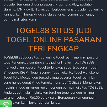
provider ternama di dunia seperti Pragmatic Play, Evolution
Gaming, IDN Play, IDN Live, dan berbagai jenis provider judi online
lainnya, kami harap Anda selalu senang, nyaman, dan enjoy
bermain di situs kami.
TOGEL88 SITUS JUDI
TOGEL ONLINE PASARAN
TERLENGKAP
TOGEL88 sebagai situs judi online togel resmi memiliki pasaran
togel terlengkap diantara situs judi online lainnya. TOGEL88
menyediakan pasaran togel terlengkap seperti pasaran Togel
Singapore (SGP), Togel Sydney, Togel Jakarta, Togel Hongkong,
Togel Toto Macau, dan tersedia juga pasaran togel resmi lain
yang hanya dapat Anda temukan di situs TOGEL88. Menangkan
hadiah hingga milyaran rupiah dengan bermain di situs TOGEL88.
Anda dapat mulai melakukan taruhan togel dengan minimal
taruhan sebesar Rp100 perak saja. Berapapun kemenangan
Anda akan kami bayar dengan lunas.