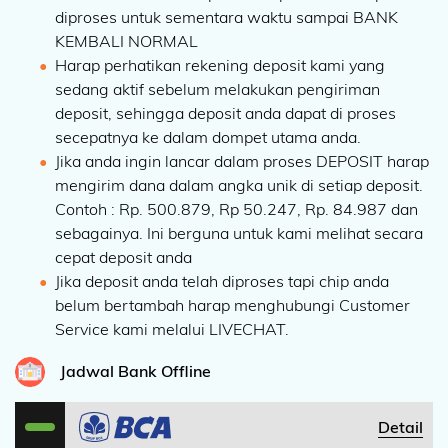
diproses untuk sementara waktu sampai BANK
REFERRAL
KEMBALI NORMAL
Harap perhatikan rekening deposit kami yang
PROMOSI
sedang aktif sebelum melakukan pengiriman
deposit, sehingga deposit anda dapat di proses
HUBUNGI
secepatnya ke dalam dompet utama anda.
KAMI
Jika anda ingin lancar dalam proses DEPOSIT harap
mengirim dana dalam angka unik di setiap deposit.
DOWNLOAD
Contoh : Rp. 500.879, Rp 50.247, Rp. 84.987 dan
sebagainya. Ini berguna untuk kami melihat secara
DAFTAR
cepat deposit anda
Jika deposit anda telah diproses tapi chip anda
MASUK
belum bertambah harap menghubungi Customer
Lupa
Service kami melalui LIVECHAT.
Password?
Jadwal Bank Offline
Butuh
LIVE
Bantuan?
CHAT
Detail